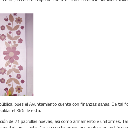
pública, pues el Ayuntamiento cuenta con finanzas sanas. De tal 
aldar el 36% de esta.
ición de 71 patrullas nuevas, así como armamento y uniformes. Ta
seguridad, una Unidad Canina con binomios especializados en búsqu