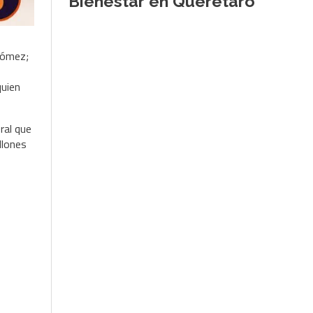
Bienestar en Querétaro
Gómez;
quien
ral que
llones