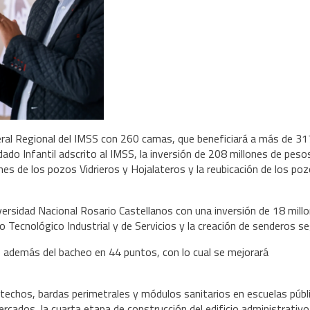
eral Regional del IMSS con 260 camas, que beneficiará a más de 31
do Infantil adscrito al IMSS, la inversión de 208 millones de peso
nes de los pozos Vidrieros y Hojalateros y la reubicación de los po
versidad Nacional Rosario Castellanos con una inversión de 18 mill
o Tecnológico Industrial y de Servicios y la creación de senderos s
s, además del bacheo en 44 puntos, con lo cual se mejorará
techos, bardas perimetrales y módulos sanitarios en escuelas públi
mercados, la cuarta etapa de construcción del edificio administrativo