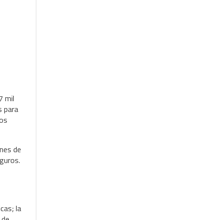
7 mil
s para
zos
ones de
eguros.
cas; la
 de