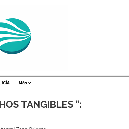
LICÍA
Más
OS TANGIBLES ”: