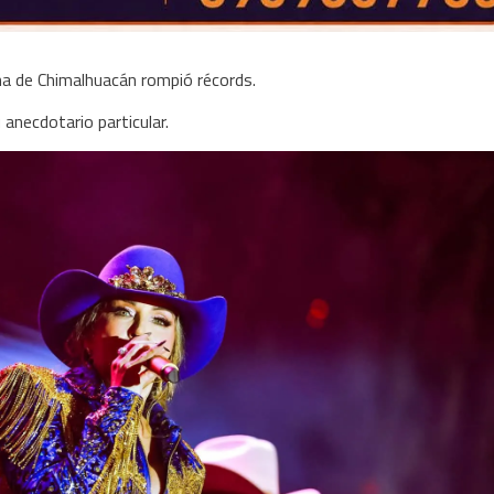
na de Chimalhuacán rompió récords.
anecdotario particular.