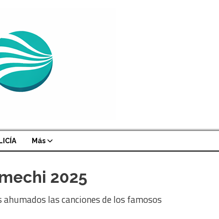
LICÍA
Más
emechi 2025
rros ahumados las canciones de los famosos