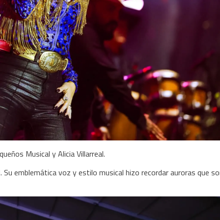
eños Musical y Alicia Villarreal.
al. Su emblemática voz y estilo musical hizo recordar auroras que s