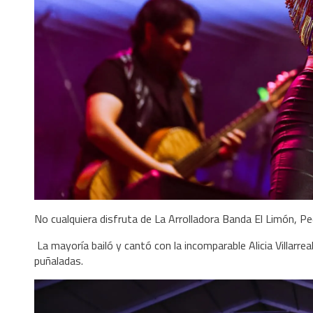
No cualquiera disfruta de La Arrolladora Banda El Limón, Pequ
La mayoría bailó y cantó con la incomparable Alicia Villarre
puñaladas.