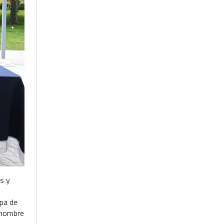
s y
apa de
l nombre