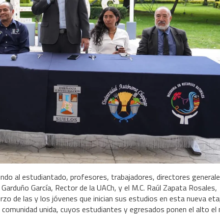
endo al estudiantado, profesores, trabajadores, directores generale
l Garduño García, Rector de la UACh, y el M.C. Raúl Zapata Rosales,
zo de las y los jóvenes que inician sus estudios en esta nueva et
ta comunidad unida, cuyos estudiantes y egresados ponen el alto e