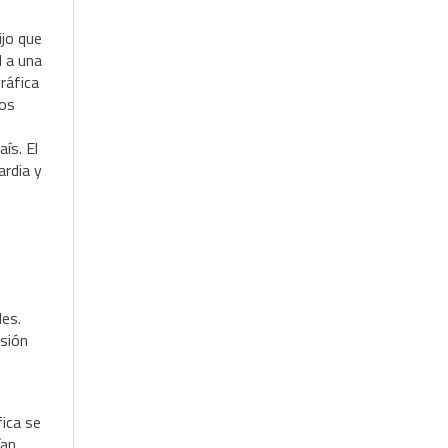
ijo que
d a una
ráfica
nos
ís. El
ardia y
les.
isión
fica se
ían