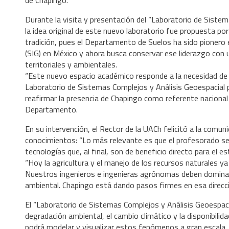
de Chapingo.
Durante la visita y presentación del “Laboratorio de Sistem
la idea original de este nuevo laboratorio fue propuesta po
tradición, pues el Departamento de Suelos ha sido pionero
(SIG) en México y ahora busca conservar ese liderazgo con 
territoriales y ambientales.
“Este nuevo espacio académico responde a la necesidad de i
Laboratorio de Sistemas Complejos y Análisis Geoespacial p
reafirmar la presencia de Chapingo como referente nacional e
Departamento.
En su intervención, el Rector de la UACh felicitó a la comu
conocimientos: “Lo más relevante es que el profesorado se
tecnologías que, al final, son de beneficio directo para el e
“Hoy la agricultura y el manejo de los recursos naturales 
Nuestros ingenieros e ingenieras agrónomas deben dominar t
ambiental. Chapingo está dando pasos firmes en esa direcció
El “Laboratorio de Sistemas Complejos y Análisis Geoespacial
degradación ambiental, el cambio climático y la disponibili
podrá modelar y visualizar estos fenómenos a gran escala, i