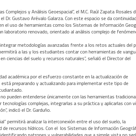
as Complejos y Análisis Geoespacial”, el M.C. Raúl Zapata Rosales d
r el Dr. Gustavo Arévalo Galarza. Con este espacio se da continuida
 en el uso de herramientas como los Sistemas de Información Geog
un laboratorio renovado, orientado al análisis complejo de fenóme
ntegrar metodologías avanzadas frente a los retos actuales del pa
ermitirá a las y los estudiantes contar con herramientas de vangu
n ciencias del suelo y recursos naturales”, señaló el Director del
nidad académica por el esfuerzo constante en la actualización de
 está preparando y actualizando para implementar este tipo de
studiantado.
ya no pueden entenderse únicamente con las herramientas tradiciona
ecnologías complejas, integrarlas a su práctica y aplicarlas con v
n”, indicó el Dr. Garduño.
” permitirá analizar la interconexión entre el uso del suelo, la
dad de recursos hídricos. Con el los Sistemas de Información Geográ
dentificando patrones y vulnerabilidades que a simple vista no ser